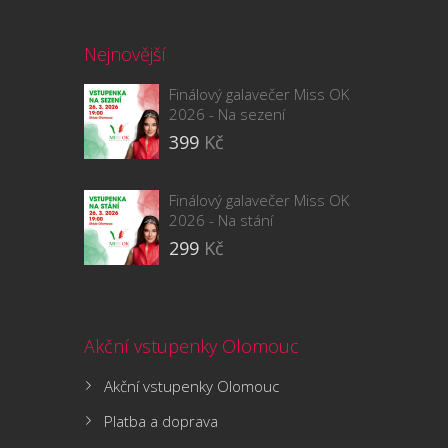
Nejnovější
Finálový galavečer Miss OK
2026 - Na sezení
399
Kč
Finálový galavečer Miss OK
2026 - Na stání
299
Kč
Akční vstupenky Olomouc
Akční vstupenky Olomouc
Platba a doprava