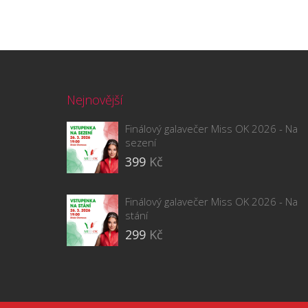
Nejnovější
Finálový galavečer Miss OK 2026 - Na
sezení
399
Kč
Finálový galavečer Miss OK 2026 - Na
stání
299
Kč