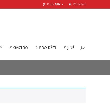
Košík
0
Kč
Přihlášení
LY
GASTRO
PRO DĚTI
JINÉ